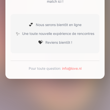
match ici !
💕
Nous serons bientôt en ligne
✨
Une toute nouvelle expérience de rencontres
💝
Reviens bientôt !
Pour toute question
:
info@love.nl