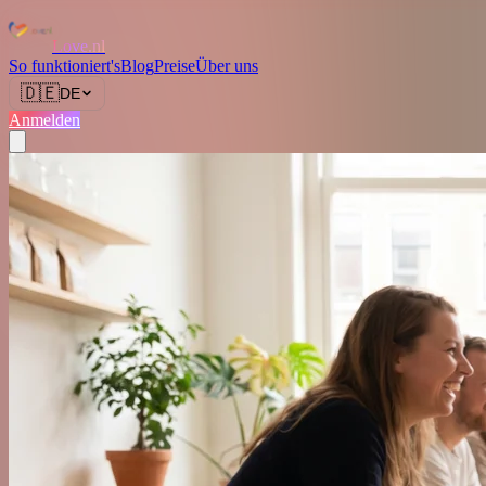
Love.nl
So funktioniert's
Blog
Preise
Über uns
🇩🇪
DE
Anmelden