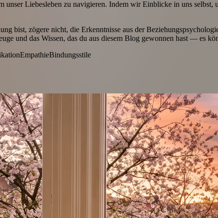
 unser Liebesleben zu navigieren. Indem wir Einblicke in uns selbst
hung bist, zögere nicht, die Erkenntnisse aus der Beziehungspsychologi
uge und das Wissen, das du aus diesem Blog gewonnen hast — es könnt
kation
Empathie
Bindungsstile