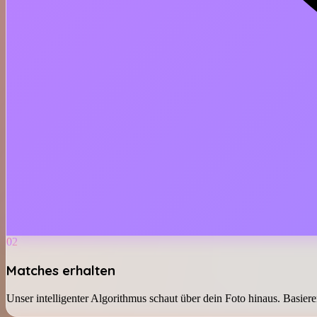
02
Matches erhalten
Unser intelligenter Algorithmus schaut über dein Foto hinaus. Basieren