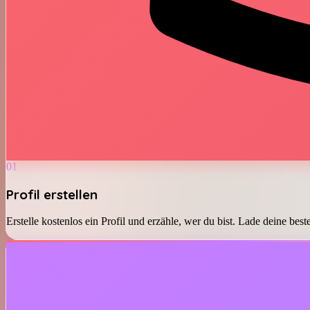
01
Profil erstellen
Erstelle kostenlos ein Profil und erzähle, wer du bist. Lade deine bes