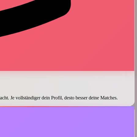
cht. Je vollständiger dein Profil, desto besser deine Matches.