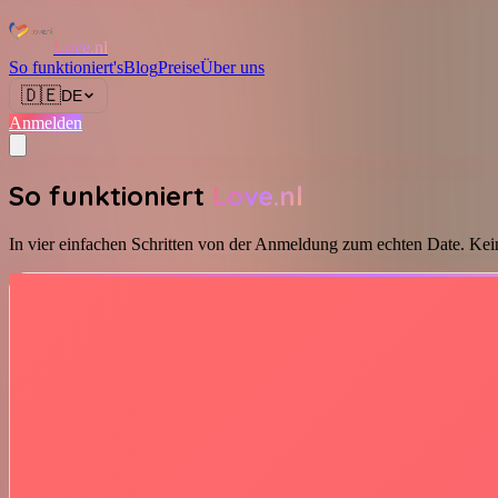
Love.nl
So funktioniert's
Blog
Preise
Über uns
🇩🇪
DE
Anmelden
So funktioniert
Love.nl
In vier einfachen Schritten von der Anmeldung zum echten Date. Ke