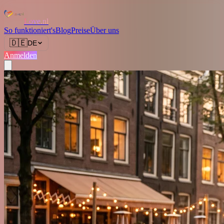
Love.nl
So funktioniert's
Blog
Preise
Über uns
🇩🇪
DE
Anmelden