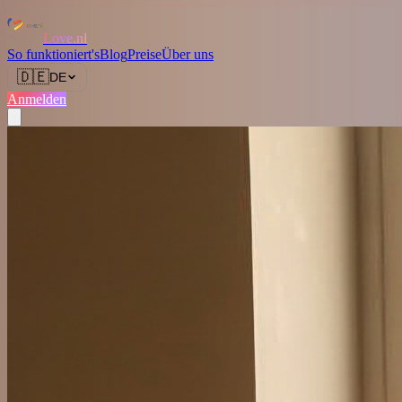
Love.nl
So funktioniert's
Blog
Preise
Über uns
🇩🇪
DE
Anmelden