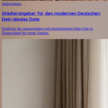
stedengidsen
Städteratgeber für den modernen Deutschen:
Dein ideales Date
Entdecke die spannendsten und einzigartigsten Date-Orte in
Deutschland für ernste Singles.