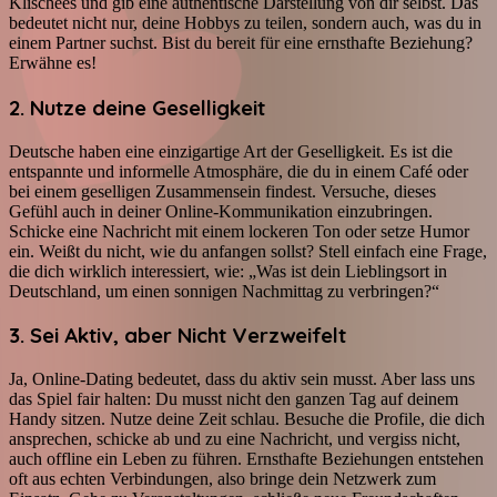
Klischees und gib eine authentische Darstellung von dir selbst. Das
bedeutet nicht nur, deine Hobbys zu teilen, sondern auch, was du in
einem Partner suchst. Bist du bereit für eine ernsthafte Beziehung?
Erwähne es!
2. Nutze deine Geselligkeit
Deutsche haben eine einzigartige Art der Geselligkeit. Es ist die
entspannte und informelle Atmosphäre, die du in einem Café oder
bei einem geselligen Zusammensein findest. Versuche, dieses
Gefühl auch in deiner Online-Kommunikation einzubringen.
Schicke eine Nachricht mit einem lockeren Ton oder setze Humor
ein. Weißt du nicht, wie du anfangen sollst? Stell einfach eine Frage,
die dich wirklich interessiert, wie: „Was ist dein Lieblingsort in
Deutschland, um einen sonnigen Nachmittag zu verbringen?“
3. Sei Aktiv, aber Nicht Verzweifelt
Ja, Online-Dating bedeutet, dass du aktiv sein musst. Aber lass uns
das Spiel fair halten: Du musst nicht den ganzen Tag auf deinem
Handy sitzen. Nutze deine Zeit schlau. Besuche die Profile, die dich
ansprechen, schicke ab und zu eine Nachricht, und vergiss nicht,
auch offline ein Leben zu führen. Ernsthafte Beziehungen entstehen
oft aus echten Verbindungen, also bringe dein Netzwerk zum