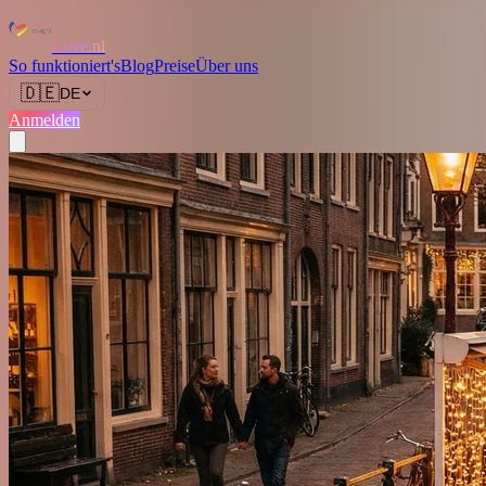
Love.nl
So funktioniert's
Blog
Preise
Über uns
🇩🇪
DE
Anmelden