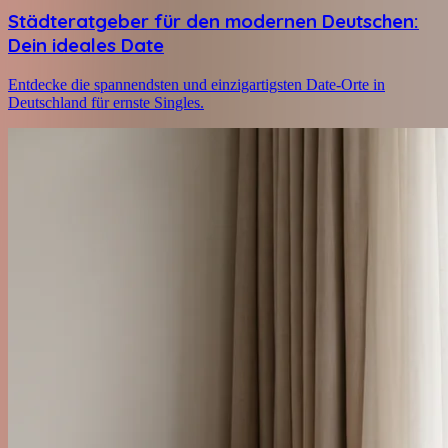
Städteratgeber für den modernen Deutschen:
Dein ideales Date
Entdecke die spannendsten und einzigartigsten Date-Orte in
Deutschland für ernste Singles.