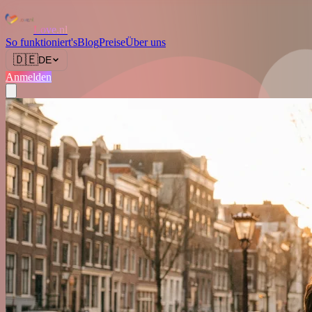
Love.nl
So funktioniert's
Blog
Preise
Über uns
🇩🇪
DE
Anmelden