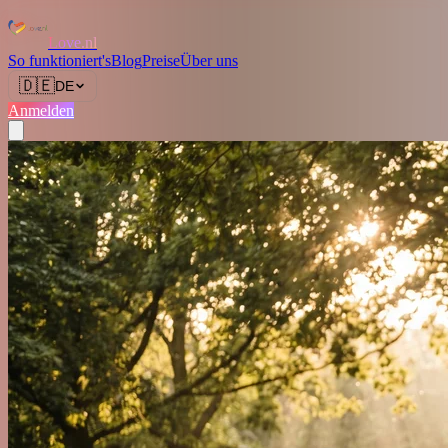
Love.nl
So funktioniert's
Blog
Preise
Über uns
🇩🇪
DE
Anmelden