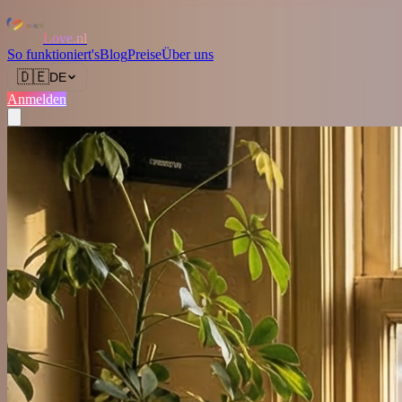
Love.nl
So funktioniert's
Blog
Preise
Über uns
🇩🇪
DE
Anmelden