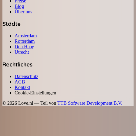
Preise
Blog
Über uns
Städte
Amsterdam
Rotterdam
Den Haag
Utrecht
Rechtliches
Datenschutz
AGB
Kontakt
Cookie-Einstellungen
©
2026
Love.nl — Teil von
TTB Software Development B.V.