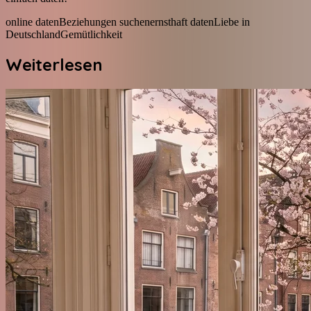
online daten
Beziehungen suchen
ernsthaft daten
Liebe in
Deutschland
Gemütlichkeit
Weiterlesen