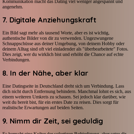
Kommunikation macht das Dating viel weniger angespannt und
angenehm.
7. Digitale Anziehungskraft
Ein Bild sagt mehr als tausend Worte, aber es ist wichtig,
authentische Bilder von dir zu verwenden. Ungezwungene
Schnappschüsse aus deiner Umgebung, von deinem Hobby oder
deinem Alltag sind oft viel einladender als "überbearbeitete" Fotos.
Dies zeigt, wer du wirklich bist und erhöht die Chance auf echte
Verbindungen.
8. In der Nähe, aber klar
Eine Datingseite in Deutschland dreht sich um Verbindung. Lass
dich nicht durch Entfernung behindern. Manchmal lohnt es sich, aus
einem weiteren Umkreis zu schauen. Sei jedoch klar darüber, wie
weit du bereit bist, für ein erstes Date zu reisen. Dies sorgt für
realistische Erwartungen auf beiden Seiten.
9. Nimm dir Zeit, sei geduldig
Es herrscht eine Kultur der sofortigen Befriedigung, aber setze dir