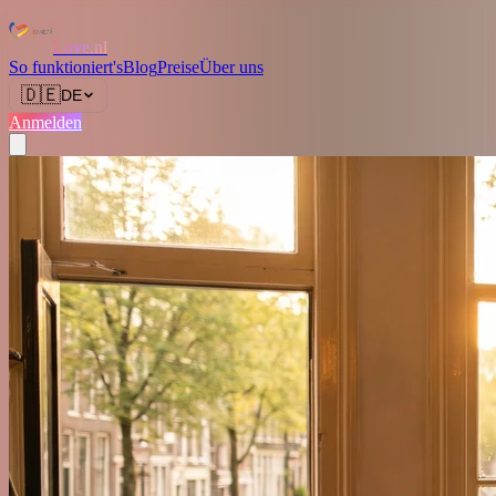
Love.nl
So funktioniert's
Blog
Preise
Über uns
🇩🇪
DE
Anmelden