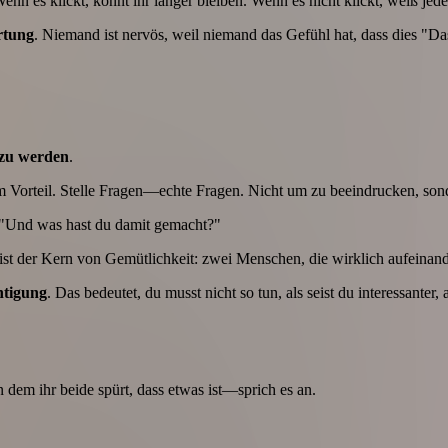
nn es klickt, könnt ihr länger bleiben. Wenn es nicht klickt, weiß jed
rtung
. Niemand ist nervös, weil niemand das Gefühl hat, dass dies "Da
 zu werden
.
m Vorteil. Stelle Fragen—echte Fragen. Nicht um zu beeindrucken, sond
"Und was hast du damit gemacht?"
s ist der Kern von Gemütlichkeit: zwei Menschen, die wirklich aufeinan
htigung
. Das bedeutet, du musst nicht so tun, als seist du interessanter,
n dem ihr beide spürt, dass etwas ist—sprich es an.