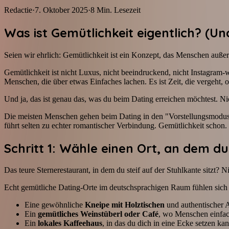
Redactie
·
7. Oktober 2025
·
8
Min. Lesezeit
Was ist Gemütlichkeit eigentlich? (Un
Seien wir ehrlich: Gemütlichkeit ist ein Konzept, das Menschen außer
Gemütlichkeit ist nicht Luxus, nicht beeindruckend, nicht Instagram
Menschen, die über etwas Einfaches lachen. Es ist Zeit, die vergeht, oh
Und ja, das ist genau das, was du beim Dating erreichen möchtest. N
Die meisten Menschen gehen beim Dating in den "Vorstellungsmodus"—
führt selten zu echter romantischer Verbindung. Gemütlichkeit schon.
Schritt 1: Wähle einen Ort, an dem du
Das teure Sternerestaurant, in dem du steif auf der Stuhlkante sitzt? N
Echt gemütliche Dating-Orte im deutschsprachigen Raum fühlen sich
Eine gewöhnliche
Kneipe mit Holztischen
und authentischer A
Ein
gemütliches Weinstüberl oder Café
, wo Menschen einfac
Ein
lokales Kaffeehaus
, in das du dich in eine Ecke setzen ka