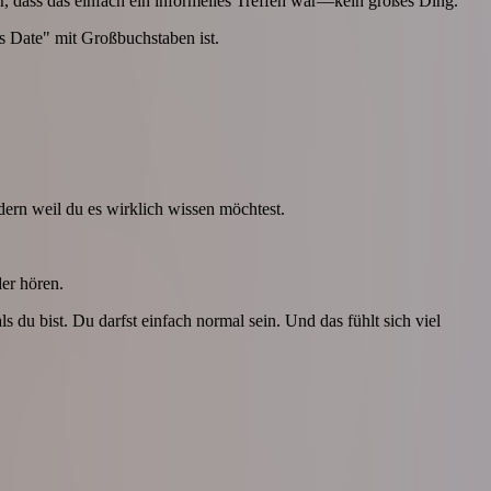
er, dass das einfach ein informelles Treffen war—kein großes Ding.
s Date" mit Großbuchstaben ist.
ern weil du es wirklich wissen möchtest.
der hören.
 als du bist. Du darfst einfach normal sein. Und das fühlt sich viel