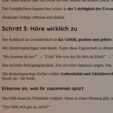
Eine Tasse Kaffee oder ein Drink für eine Stunde hat keinen Druck. We
Die Gemütlichkeit beginnt hier schon: in
der Leichtigkeit der Erwa
Deutsches Dating: effizient und ehrlich.
Schritt 3: Höre wirklich zu
Der Schlüssel zu Gemütlichkeit ist
das Gefühl, gesehen und gehört
Wir Deutschsprachigen sind direkt. Nutze diese Eigenschaft zu deine
"Wo kommst du her?" → "Echt? Wie war das für dich als Kind?" → 
Das ist keine Befragungstechnik. Das ist echtes Interesse zeigen. Da
Die deutschsprachige Kultur schätzt
Authentizität und Gleichberec
besser an—für beide.
Erkenne an, was ihr zusammen spürt
Hier hilft deutsche Direktheit wirklich. Wenn es einen Moment gibt, i
"Das fühlt sich gut an, nicht?"