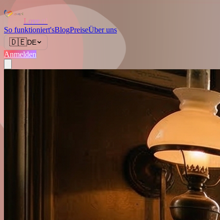
Love.nl
So funktioniert's
Blog
Preise
Über uns
🇩🇪
DE
Anmelden