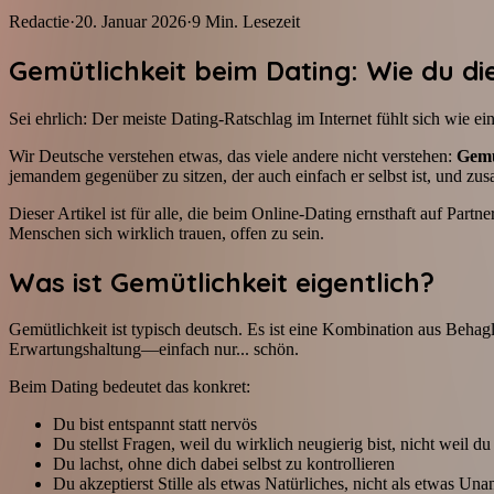
Redactie
·
20. Januar 2026
·
9
Min. Lesezeit
Gemütlichkeit beim Dating: Wie du d
Sei ehrlich: Der meiste Dating-Ratschlag im Internet fühlt sich wie e
Wir Deutsche verstehen etwas, das viele andere nicht verstehen:
Gemü
jemandem gegenüber zu sitzen, der auch einfach er selbst ist, und z
Dieser Artikel ist für alle, die beim Online-Dating ernsthaft auf Par
Menschen sich wirklich trauen, offen zu sein.
Was ist Gemütlichkeit eigentlich?
Gemütlichkeit ist typisch deutsch. Es ist eine Kombination aus Be
Erwartungshaltung—einfach nur... schön.
Beim Dating bedeutet das konkret:
Du bist entspannt statt nervös
Du stellst Fragen, weil du wirklich neugierig bist, nicht weil d
Du lachst, ohne dich dabei selbst zu kontrollieren
Du akzeptierst Stille als etwas Natürliches, nicht als etwas U