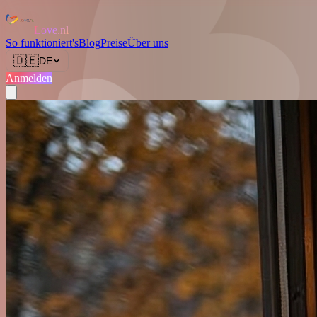
Love.nl
So funktioniert's
Blog
Preise
Über uns
🇩🇪
DE
Anmelden