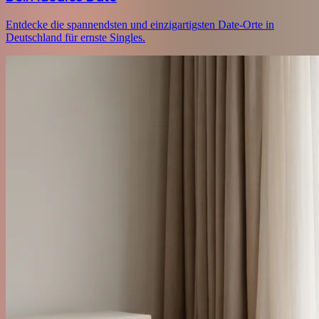
Entdecke die spannendsten und einzigartigsten Date-Orte in
Deutschland für ernste Singles.