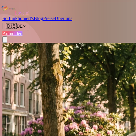
Love.nl
So funktioniert's
Blog
Preise
Über uns
🇩🇪
DE
Anmelden