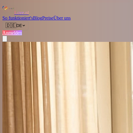
Love.nl
So funktioniert's
Blog
Preise
Über uns
🇩🇪
DE
Anmelden