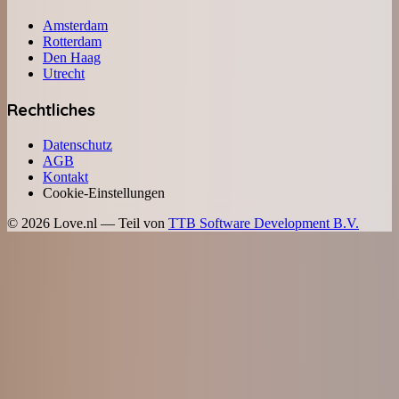
Amsterdam
Rotterdam
Den Haag
Utrecht
Rechtliches
Datenschutz
AGB
Kontakt
Cookie-Einstellungen
©
2026
Love.nl — Teil von
TTB Software Development B.V.