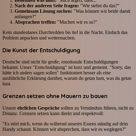
Benennen was läuft:
"Mich ärgert, dass..."
Nach der anderen Seite fragen:
"Wie siehst du das?"
Gemeinsam Lösung suchen:
"Was können wir beide damit
anfangen?"
Absprachen treffen:
"Machen wir es so?"
Kein stundenlanes Durchredden bis tief in die Nacht. Einfach das
Problem anpacken und weitermachen.
Die Kunst der Entschuldigung
Deutsche sind nicht für große, emotionale Entschuldigungen
bekannt. Unser "Entschuldigung" ist kurz und gemeint. "Sorry, das
hätte ich anders sagen sollen" funktioniert besser als eine
ausführliche Erklärung darüber, warum du getan hast, was du getan
hast.
Grenzen setzen ohne Mauern zu bauen
Unsere
ehrlichen Gespräche
sollten zu Verständnis führen, nicht zu
Distanz. Grenzen setzen kann direkt und respektvoll:
"Es stört mich, wenn du während unseres Essens ständig auf dein
Handy schaust. Können wir absprechen, dass wir es weglegen?"