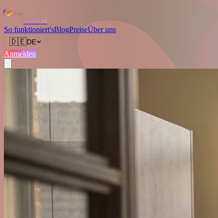
Love.nl
So funktioniert's
Blog
Preise
Über uns
🇩🇪
DE
Anmelden