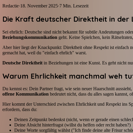
Redactie
·
18. November 2025
·
7
Min. Lesezeit
Die Kraft deutscher Direktheit in der 
Sei ehrlich: Deutsche sind nicht bekannt für subtile Andeutungen ode
Beziehungskommunikation
geht. Keine Spielchen, kein Rätselraten,
Aber hier liegt der Knackpunkt: Direktheit ohne Respekt ist einfach n
gemacht hat, weil du "einfach ehrlich" warst.
Deutsche Direktheit
in Beziehungen ist eine Kunst. Es geht nicht nu
Warum Ehrlichkeit manchmal weh tut 
Du kennst es: Dein Partner fragt, wie sein neuer Haarschnitt aussieht, 
offene Kommunikation
bedeutet nicht, dass du alles sagen kannst,
Hier kommt der Unterschied zwischen Ehrlichkeit und Respekt ins Sp
erfordern, dass du:
Deinen Zeitpunkt bedenkst (nicht, wenn er gerade einen schlec
Deine Absicht hinterfragst (willst du helfen oder recht haben?)
Deine Worte sorgfältig wählst ("Ich finde deine alte Frisur schön