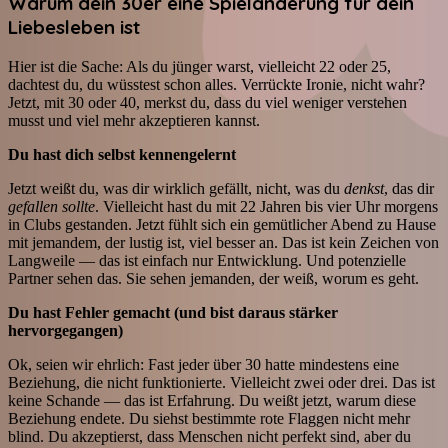
Warum dein 30er eine Spieländerung für dein
Liebesleben ist
Hier ist die Sache: Als du jünger warst, vielleicht 22 oder 25,
dachtest du, du wüsstest schon alles. Verrückte Ironie, nicht wahr?
Jetzt, mit 30 oder 40, merkst du, dass du viel weniger verstehen
musst und viel mehr akzeptieren kannst.
Du hast dich selbst kennengelernt
Jetzt weißt du, was dir wirklich gefällt, nicht, was du
denkst
, das dir
gefallen sollte
. Vielleicht hast du mit 22 Jahren bis vier Uhr morgens
in Clubs gestanden. Jetzt fühlt sich ein gemütlicher Abend zu Hause
mit jemandem, der lustig ist, viel besser an. Das ist kein Zeichen von
Langweile — das ist einfach nur Entwicklung. Und potenzielle
Partner sehen das. Sie sehen jemanden, der weiß, worum es geht.
Du hast Fehler gemacht (und bist daraus stärker
hervorgegangen)
Ok, seien wir ehrlich: Fast jeder über 30 hatte mindestens eine
Beziehung, die nicht funktionierte. Vielleicht zwei oder drei. Das ist
keine Schande — das ist Erfahrung. Du weißt jetzt, warum diese
Beziehung endete. Du siehst bestimmte rote Flaggen nicht mehr
blind. Du akzeptierst, dass Menschen nicht perfekt sind, aber du