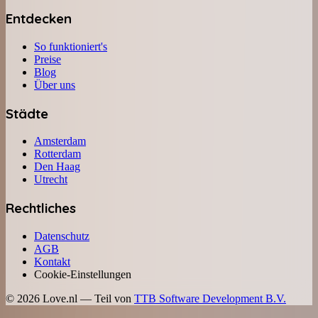
Entdecken
So funktioniert's
Preise
Blog
Über uns
Städte
Amsterdam
Rotterdam
Den Haag
Utrecht
Rechtliches
Datenschutz
AGB
Kontakt
Cookie-Einstellungen
©
2026
Love.nl — Teil von
TTB Software Development B.V.