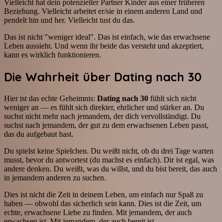
Vielleicht hat dein potenzieller Partner Kinder aus einer früheren
Beziehung. Vielleicht arbeitet er/sie in einem anderen Land und
pendelt hin und her. Vielleicht tust du das.
Das ist nicht "weniger ideal". Das ist einfach, wie das erwachsene
Leben aussieht. Und wenn ihr beide das versteht und akzeptiert,
kann es wirklich funktionieren.
Die Wahrheit über Dating nach 30
Hier ist das echte Geheimnis:
Dating nach 30
fühlt sich nicht
weniger an — es fühlt sich direkter, ehrlicher und stärker an. Du
suchst nicht mehr nach jemandem, der dich vervollständigt. Du
suchst nach jemandem, der gut zu dem erwachsenen Leben passt,
das du aufgebaut hast.
Du spielst keine Spielchen. Du weißt nicht, ob du drei Tage warten
musst, bevor du antwortest (du machst es einfach). Dir ist egal, was
andere denken. Du weißt, was du willst, und du bist bereit, das auch
in jemandem anderen zu suchen.
Dies ist nicht die Zeit in deinem Leben, um einfach nur Spaß zu
haben — obwohl das sicherlich sein kann. Dies ist die Zeit, um
echte, erwachsene Liebe zu finden. Mit jemandem, der auch
erwachsen ist. Mit jemandem, der auch bereit ist.