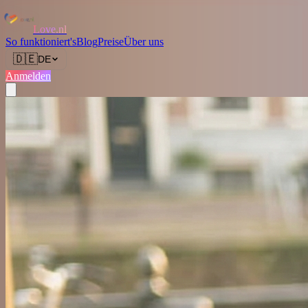
Love.nl
So funktioniert's
Blog
Preise
Über uns
🇩🇪
DE
Anmelden