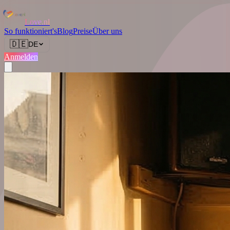
Love.nl
So funktioniert's
Blog
Preise
Über uns
🇩🇪
DE
Anmelden