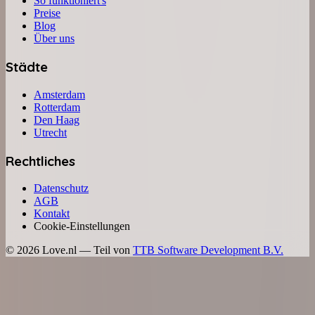
So funktioniert's
Preise
Blog
Über uns
Städte
Amsterdam
Rotterdam
Den Haag
Utrecht
Rechtliches
Datenschutz
AGB
Kontakt
Cookie-Einstellungen
©
2026
Love.nl — Teil von
TTB Software Development B.V.