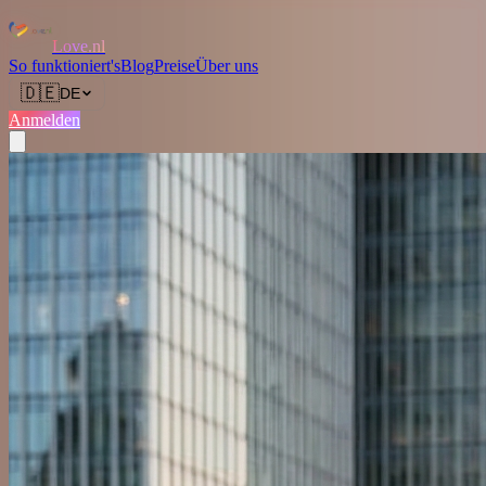
Love.nl
So funktioniert's
Blog
Preise
Über uns
🇩🇪
DE
Anmelden