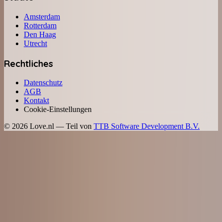
Amsterdam
Rotterdam
Den Haag
Utrecht
Rechtliches
Datenschutz
AGB
Kontakt
Cookie-Einstellungen
©
2026
Love.nl — Teil von
TTB Software Development B.V.