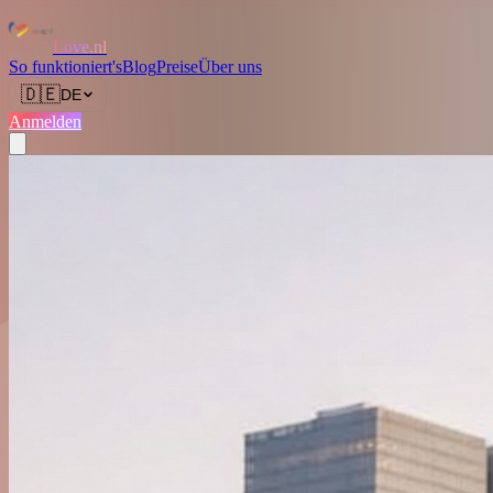
Love.nl
So funktioniert's
Blog
Preise
Über uns
🇩🇪
DE
Anmelden