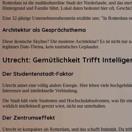
Rotterdam ist die multikulturellste Stadt der Niederlande, und das m
Hintergrund und Familie führt. Lokal daten bedeutet hier oft, Geschi
Eine 32-jährige Unternehmensberaterin erzählte uns: "In Rotterdam er
Architektur als Gesprächsthema
Diese ikonische Skyline? Die moderne Architektur? Es ist nicht nur s
legitimes Date-Thema, kein touristisches Geplauder.
Utrecht: Gemütlichkeit Trifft Intellige
Der Studentenstadt-Faktor
Utrecht atmet eine völlig andere Energie. Hier leben viele hochgebil
Interessen und intellektuelle Verbindung.
Die Stadt hält viele Studenten und Hochschulabsolventen, was für e
wirklich intellektuell gereizt wirst, nicht nur unterhalten.
Der Zentrumseffekt
Utrecht ist kompakter als Rotterdam, und das schafft Intimität. Du tri