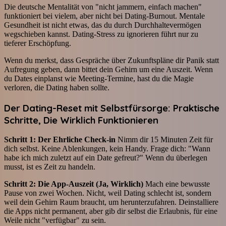
Die deutsche Mentalität von "nicht jammern, einfach machen"
funktioniert bei vielem, aber nicht bei Dating-Burnout. Mentale
Gesundheit ist nicht etwas, das du durch Durchhaltevermögen
wegschieben kannst. Dating-Stress zu ignorieren führt nur zu
tieferer Erschöpfung.
Wenn du merkst, dass Gespräche über Zukunftspläne dir Panik statt
Aufregung geben, dann bittet dein Gehirn um eine Auszeit. Wenn
du Dates einplanst wie Meeting-Termine, hast du die Magie
verloren, die Dating haben sollte.
Der Dating-Reset mit Selbstfürsorge: Praktische
Schritte, Die Wirklich Funktionieren
Schritt 1: Der Ehrliche Check-in
Nimm dir 15 Minuten Zeit für
dich selbst. Keine Ablenkungen, kein Handy. Frage dich: "Wann
habe ich mich zuletzt auf ein Date gefreut?" Wenn du überlegen
musst, ist es Zeit zu handeln.
Schritt 2: Die App-Auszeit (Ja, Wirklich)
Mach eine bewusste
Pause von zwei Wochen. Nicht, weil Dating schlecht ist, sondern
weil dein Gehirn Raum braucht, um herunterzufahren. Deinstalliere
die Apps nicht permanent, aber gib dir selbst die Erlaubnis, für eine
Weile nicht "verfügbar" zu sein.