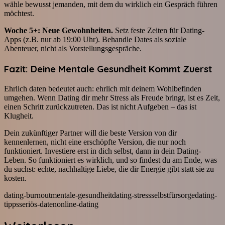
wähle bewusst jemanden, mit dem du wirklich ein Gespräch führen
möchtest.
Woche 5+: Neue Gewohnheiten.
Setz feste Zeiten für Dating-
Apps (z.B. nur ab 19:00 Uhr). Behandle Dates als soziale
Abenteuer, nicht als Vorstellungsgespräche.
Fazit: Deine Mentale Gesundheit Kommt Zuerst
Ehrlich daten bedeutet auch: ehrlich mit deinem Wohlbefinden
umgehen. Wenn Dating dir mehr Stress als Freude bringt, ist es Zeit,
einen Schritt zurückzutreten. Das ist nicht Aufgeben – das ist
Klugheit.
Dein zukünftiger Partner will die beste Version von dir
kennenlernen, nicht eine erschöpfte Version, die nur noch
funktioniert. Investiere erst in dich selbst, dann in dein Dating-
Leben. So funktioniert es wirklich, und so findest du am Ende, was
du suchst: echte, nachhaltige Liebe, die dir Energie gibt statt sie zu
kosten.
dating-burnout
mentale-gesundheit
dating-stress
selbstfürsorge
dating-
tipps
seriös-daten
online-dating