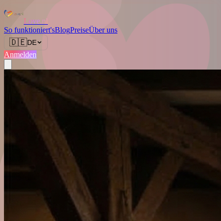
Love.nl
So funktioniert's
Blog
Preise
Über uns
🇩🇪
DE
Anmelden