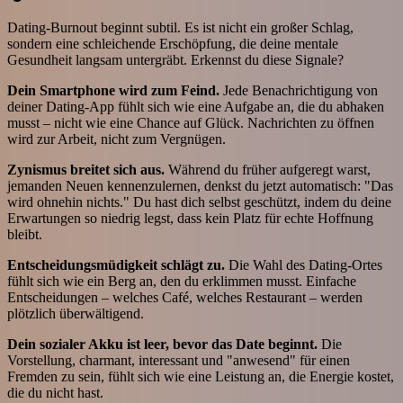
Dating-Burnout beginnt subtil. Es ist nicht ein großer Schlag,
sondern eine schleichende Erschöpfung, die deine mentale
Gesundheit langsam untergräbt. Erkennst du diese Signale?
Dein Smartphone wird zum Feind.
Jede Benachrichtigung von
deiner Dating-App fühlt sich wie eine Aufgabe an, die du abhaken
musst – nicht wie eine Chance auf Glück. Nachrichten zu öffnen
wird zur Arbeit, nicht zum Vergnügen.
Zynismus breitet sich aus.
Während du früher aufgeregt warst,
jemanden Neuen kennenzulernen, denkst du jetzt automatisch: "Das
wird ohnehin nichts." Du hast dich selbst geschützt, indem du deine
Erwartungen so niedrig legst, dass kein Platz für echte Hoffnung
bleibt.
Entscheidungsmüdigkeit schlägt zu.
Die Wahl des Dating-Ortes
fühlt sich wie ein Berg an, den du erklimmen musst. Einfache
Entscheidungen – welches Café, welches Restaurant – werden
plötzlich überwältigend.
Dein sozialer Akku ist leer, bevor das Date beginnt.
Die
Vorstellung, charmant, interessant und "anwesend" für einen
Fremden zu sein, fühlt sich wie eine Leistung an, die Energie kostet,
die du nicht hast.