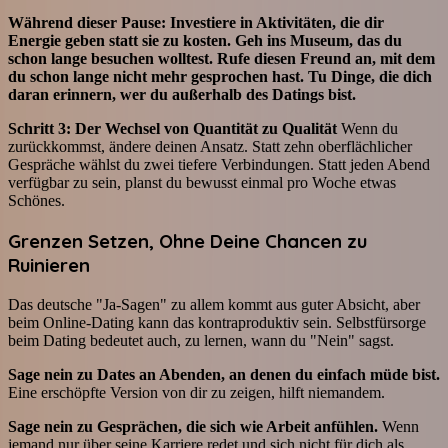
Während dieser Pause: Investiere in Aktivitäten, die dir
Energie geben statt sie zu kosten. Geh ins Museum, das du
schon lange besuchen wolltest. Rufe diesen Freund an, mit dem
du schon lange nicht mehr gesprochen hast. Tu Dinge, die dich
daran erinnern, wer du außerhalb des Datings bist.
Schritt 3: Der Wechsel von Quantität zu Qualität
Wenn du
zurückkommst, ändere deinen Ansatz. Statt zehn oberflächlicher
Gespräche wählst du zwei tiefere Verbindungen. Statt jeden Abend
verfügbar zu sein, planst du bewusst einmal pro Woche etwas
Schönes.
Grenzen Setzen, Ohne Deine Chancen zu
Ruinieren
Das deutsche "Ja-Sagen" zu allem kommt aus guter Absicht, aber
beim Online-Dating kann das kontraproduktiv sein. Selbstfürsorge
beim Dating bedeutet auch, zu lernen, wann du "Nein" sagst.
Sage nein zu Dates an Abenden, an denen du einfach müde bist.
Eine erschöpfte Version von dir zu zeigen, hilft niemandem.
Sage nein zu Gesprächen, die sich wie Arbeit anfühlen.
Wenn
jemand nur über seine Karriere redet und sich nicht für dich als