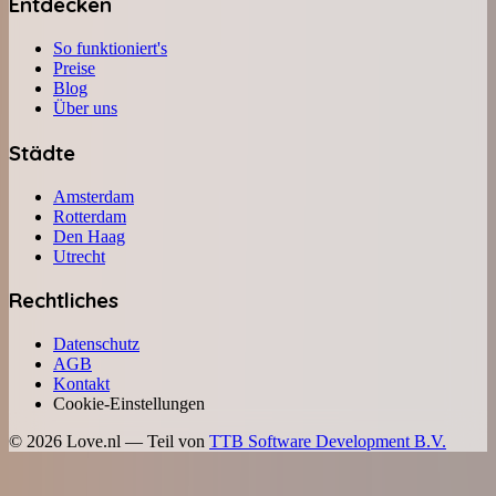
Entdecken
So funktioniert's
Preise
Blog
Über uns
Städte
Amsterdam
Rotterdam
Den Haag
Utrecht
Rechtliches
Datenschutz
AGB
Kontakt
Cookie-Einstellungen
©
2026
Love.nl — Teil von
TTB Software Development B.V.