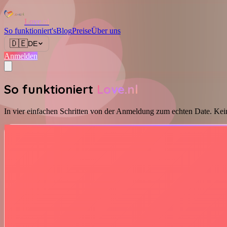
Love.nl
So funktioniert's
Blog
Preise
Über uns
🇩🇪
DE
Anmelden
So funktioniert
Love.nl
In vier einfachen Schritten von der Anmeldung zum echten Date. Ke