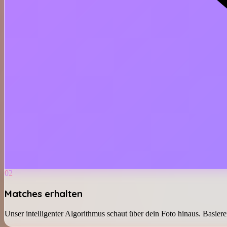
02
Matches erhalten
Unser intelligenter Algorithmus schaut über dein Foto hinaus. Basieren