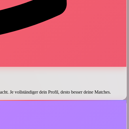
cht. Je vollständiger dein Profil, desto besser deine Matches.