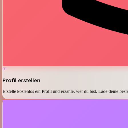
01
Profil erstellen
Erstelle kostenlos ein Profil und erzähle, wer du bist. Lade deine bes