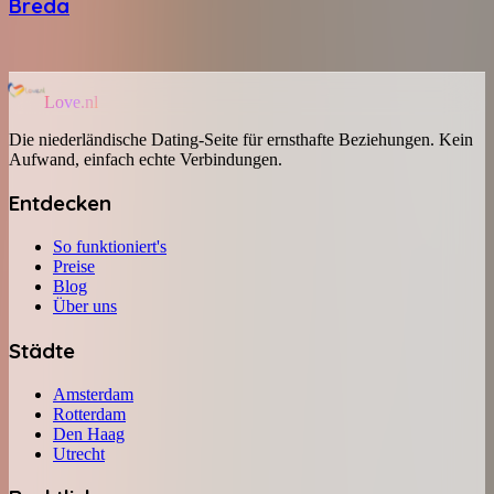
Breda
Love.nl
Die niederländische Dating-Seite für ernsthafte Beziehungen. Kein
Aufwand, einfach echte Verbindungen.
Entdecken
So funktioniert's
Preise
Blog
Über uns
Städte
Amsterdam
Rotterdam
Den Haag
Utrecht