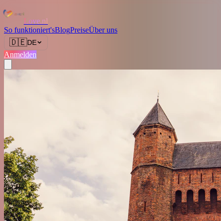
Love.nl
So funktioniert's
Blog
Preise
Über uns
🇩🇪
DE
Anmelden