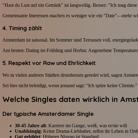
"Hast du Lust auf ein Getränk" ist langweilig. Besser: "Ich mag di
Gemeinsame Interessen machen es weniger wie ein "Date"—mehr wie e
4. Timing zählt
Amsterdam ist saisonal. Im Sommer sind Terrassen voll, energiegeladen,
Am besten: Dating im Frühling und Herbst. Angenehme Temperaturen, n
5. Respekt vor Raw und Ehrlichkeit
Wo in vielen anderen Städten drumherum geredet wird, sagen Amsterdame
Sei hier nicht beleidigt, wenn jemand sagt: "Ich spüre keine Chemie."
Welche Singles daten wirklich in Am
Der typische Amsterdamer Single
30-45 Jahre alt
: Karriere im Gange, weiß, was er/sie will
Unabhängig
: Keine Drama-Liebhaber, selbst ihr Leben in Or
Gut gebildet
: Höheres Niveau ist Standard