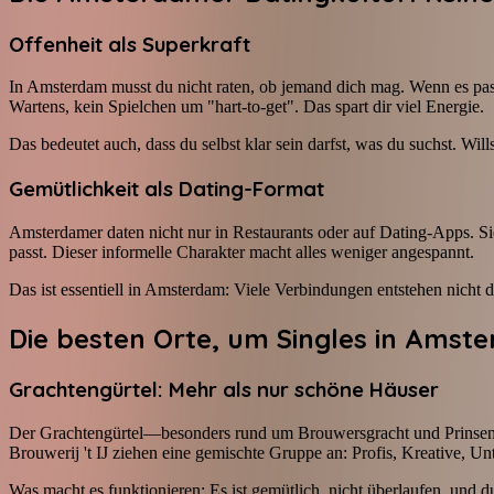
Offenheit als Superkraft
In Amsterdam musst du nicht raten, ob jemand dich mag. Wenn es passt
Wartens, kein Spielchen um "hart-to-get". Das spart dir viel Energie.
Das bedeutet auch, dass du selbst klar sein darfst, was du suchst. Wil
Gemütlichkeit als Dating-Format
Amsterdamer daten nicht nur in Restaurants oder auf Dating-Apps. Si
passt. Dieser informelle Charakter macht alles weniger angespannt.
Das ist essentiell in Amsterdam: Viele Verbindungen entstehen nicht 
Die besten Orte, um Singles in Amste
Grachtengürtel: Mehr als nur schöne Häuser
Der Grachtengürtel—besonders rund um Brouwersgracht und Prinsengr
Brouwerij 't IJ ziehen eine gemischte Gruppe an: Profis, Kreative, U
Was macht es funktionieren: Es ist gemütlich, nicht überlaufen, und