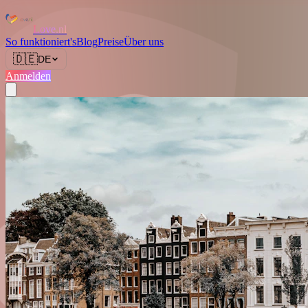
Love.nl
So funktioniert's
Blog
Preise
Über uns
🇩🇪
DE
Anmelden