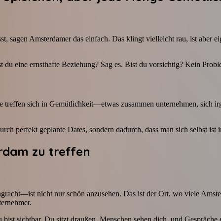
, sagen Amsterdamer das einfach. Das klingt vielleicht rau, ist aber e
lst du eine ernsthafte Beziehung? Sag es. Bist du vorsichtig? Kein Prob
e treffen sich in Gemütlichkeit—etwas zusammen unternehmen, sich irg
durch perfekt geplante Dates, sondern dadurch, dass man sich selbst is
rdam zu treffen
acht—ist nicht nur schön anzusehen. Das ist der Ort, wo viele Amste
nternehmer.
 du bist sichtbar. Du sitzt draußen, Menschen sehen dich, und Gespräc