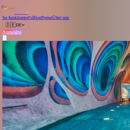
Love.nl
So funktioniert's
Blog
Preise
Über uns
🇩🇪
DE
Anmelden