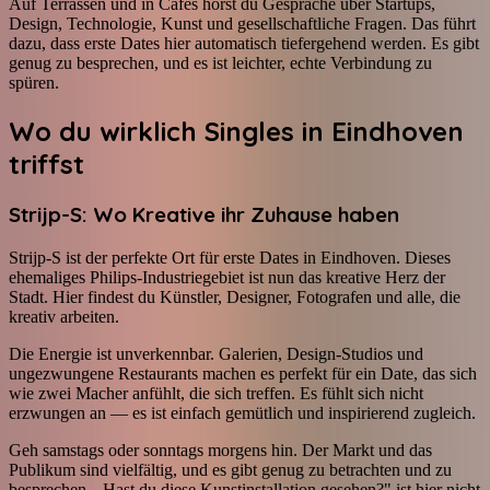
Auf Terrassen und in Cafés hörst du Gespräche über Startups,
Design, Technologie, Kunst und gesellschaftliche Fragen. Das führt
dazu, dass erste Dates hier automatisch tiefergehend werden. Es gibt
genug zu besprechen, und es ist leichter, echte Verbindung zu
spüren.
Wo du wirklich Singles in Eindhoven
triffst
Strijp-S: Wo Kreative ihr Zuhause haben
Strijp-S ist der perfekte Ort für erste Dates in Eindhoven. Dieses
ehemaliges Philips-Industriegebiet ist nun das kreative Herz der
Stadt. Hier findest du Künstler, Designer, Fotografen und alle, die
kreativ arbeiten.
Die Energie ist unverkennbar. Galerien, Design-Studios und
ungezwungene Restaurants machen es perfekt für ein Date, das sich
wie zwei Macher anfühlt, die sich treffen. Es fühlt sich nicht
erzwungen an — es ist einfach gemütlich und inspirierend zugleich.
Geh samstags oder sonntags morgens hin. Der Markt und das
Publikum sind vielfältig, und es gibt genug zu betrachten und zu
besprechen. „Hast du diese Kunstinstallation gesehen?" ist hier nicht