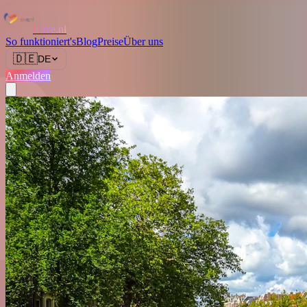
Love.nl
So funktioniert's
Blog
Preise
Über uns
🇩🇪
DE
Anmelden