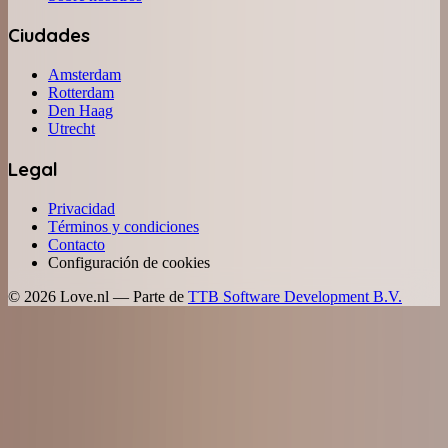
Ciudades
Amsterdam
Rotterdam
Den Haag
Utrecht
Legal
Privacidad
Términos y condiciones
Contacto
Configuración de cookies
©
2026
Love.nl — Parte de
TTB Software Development B.V.