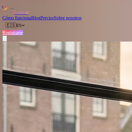
Love.nl
Cómo funciona
Blog
Precios
Sobre nosotros
🇪🇸
ES
Registrarse