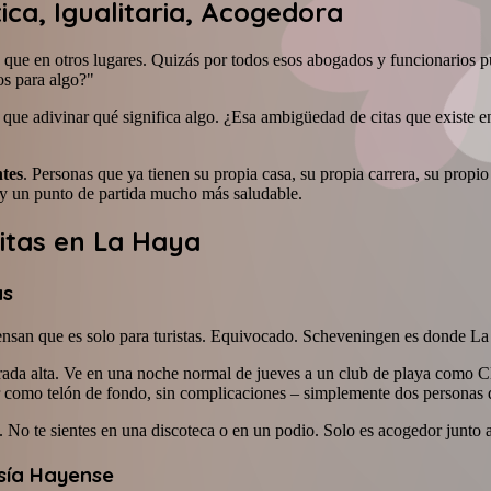
ica, Igualitaria, Acogedora
que en otros lugares. Quizás por todos esos abogados y funcionarios púb
os para algo?"
 que adivinar qué significa algo. ¿Esa ambigüedad de citas que existe e
ntes
. Personas que ya tienen su propia casa, su propia carrera, su propi
, y un punto de partida mucho más saludable.
itas en La Haya
as
ensan que es solo para turistas. Equivocado. Scheveningen es donde L
porada alta. Ve en una noche normal de jueves a un club de playa como C
ar como telón de fondo, sin complicaciones – simplemente dos personas 
. No te sientes en una discoteca o en un podio. Solo es acogedor junto a
sía Hayense