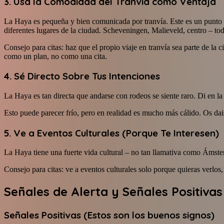
3. Usa la Comodidad del Tranvía como Ventaja
La Haya es pequeña y bien comunicada por tranvía. Este es un punto fuer
diferentes lugares de la ciudad. Scheveningen, Malieveld, centro – tod
Consejo para citas: haz que el propio viaje en tranvía sea parte de la
como un plan, no como una cita.
4. Sé Directo Sobre Tus Intenciones
La Haya es tan directa que andarse con rodeos se siente raro. Di en la
Esto puede parecer frío, pero en realidad es mucho más cálido. Os d
5. Ve a Eventos Culturales (Porque Te Interesen)
La Haya tiene una fuerte vida cultural – no tan llamativa como Ámst
Consejo para citas: ve a eventos culturales solo porque quieras verlo
Señales de Alerta y Señales Positiva
Señales Positivas (Estos son los buenos signos)