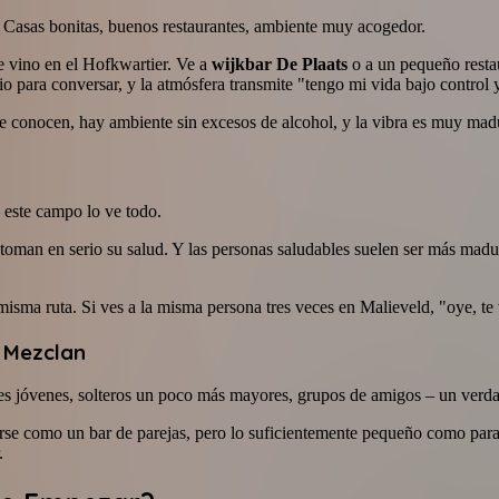
a. Casas bonitas, buenos restaurantes, ambiente muy acogedor.
e vino en el Hofkwartier. Ve a
wijkbar De Plaats
o a un pequeño rest
o para conversar, y la atmósfera transmite "tengo mi vida bajo control y
e conocen, hay ambiente sin excesos de alcohol, y la vibra es muy mad
 este campo lo ve todo.
toman en serio su salud. Y las personas saludables suelen ser más madur
 misma ruta. Si ves a la misma persona tres veces en Malieveld, "oye, t
e Mezclan
es jóvenes, solteros un poco más mayores, grupos de amigos – un verda
rse como un bar de parejas, pero lo suficientemente pequeño como para 
.