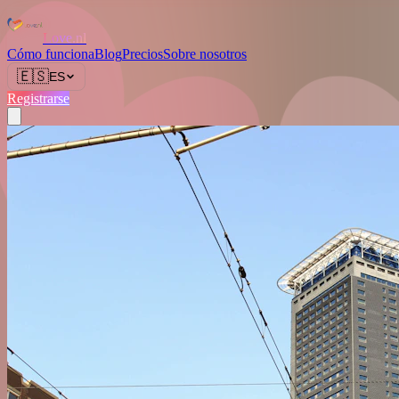
Love.nl
Cómo funciona
Blog
Precios
Sobre nosotros
🇪🇸
ES
Registrarse