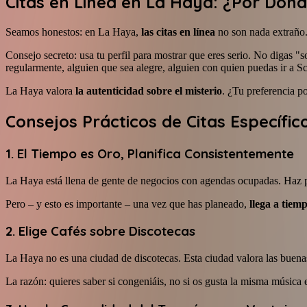
Citas en Línea en La Haya: ¿Por Dó
Seamos honestos: en La Haya,
las citas en línea
no son nada extraño.
Consejo secreto: usa tu perfil para mostrar que eres serio. No digas 
regularmente, alguien que sea alegre, alguien con quien puedas ir a 
La Haya valora
la autenticidad sobre el misterio
. ¿Tu preferencia po
Consejos Prácticos de Citas Específi
1. El Tiempo es Oro, Planifica Consistentemente
La Haya está llena de gente de negocios con agendas ocupadas. Haz p
Pero – y esto es importante – una vez que has planeado,
llega a tiem
2. Elige Cafés sobre Discotecas
La Haya no es una ciudad de discotecas. Esta ciudad valora las buen
La razón: quieres saber si congeniáis, no si os gusta la misma música