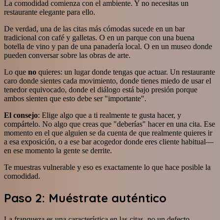
La comodidad comienza con el ambiente. Y no necesitas un
restaurante elegante para ello.
De verdad, una de las citas más cómodas sucede en un bar
tradicional con café y galletas. O en un parque con una buena
botella de vino y pan de una panadería local. O en un museo donde
pueden conversar sobre las obras de arte.
Lo que
no
quieres: un lugar donde tengas que actuar. Un restaurante
caro donde sientes cada movimiento, donde tienes miedo de usar el
tenedor equivocado, donde el diálogo está bajo presión porque
ambos sienten que esto debe ser "importante".
El consejo
: Elige algo que a ti realmente te gusta hacer, y
compártelo. No algo que creas que "deberías" hacer en una cita. Ese
momento en el que alguien se da cuenta de que realmente quieres ir
a esa exposición, o a ese bar acogedor donde eres cliente habitual—
en ese momento la gente se derrite.
Te muestras vulnerable y eso es exactamente lo que hace posible la
comodidad.
Paso 2: Muéstrate auténtico
La franqueza es una característica en las citas, no un defecto.