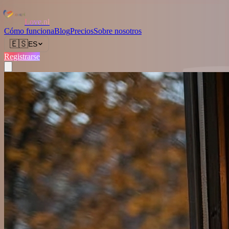
Love.nl
Cómo funciona
Blog
Precios
Sobre nosotros
🇪🇸
ES
Registrarse