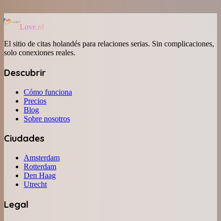
Love.nl
El sitio de citas holandés para relaciones serias. Sin complicaciones,
solo conexiones reales.
Descubrir
Cómo funciona
Precios
Blog
Sobre nosotros
Ciudades
Amsterdam
Rotterdam
Den Haag
Utrecht
Legal