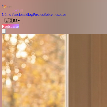
Love.nl
Cómo funciona
Blog
Precios
Sobre nosotros
🇪🇸
ES
Registrarse