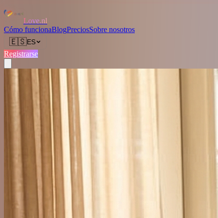
Love.nl
Cómo funciona
Blog
Precios
Sobre nosotros
🇪🇸
ES
Registrarse