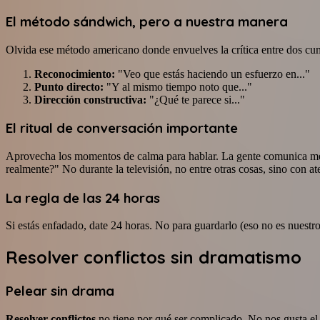
El método sándwich, pero a nuestra manera
Olvida ese método americano donde envuelves la crítica entre dos cu
Reconocimiento:
"Veo que estás haciendo un esfuerzo en..."
Punto directo:
"Y al mismo tiempo noto que..."
Dirección constructiva:
"¿Qué te parece si..."
El ritual de conversación importante
Aprovecha los momentos de calma para hablar. La gente comunica mejo
realmente?" No durante la televisión, no entre otras cosas, sino con a
La regla de las 24 horas
Si estás enfadado, date 24 horas. No para guardarlo (eso no es nuestr
Resolver conflictos sin dramatismo
Pelear sin drama
Resolver conflictos
no tiene por qué ser complicado. No nos gusta el