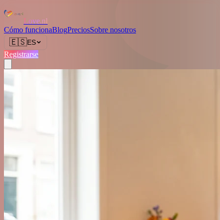
Love.nl
Cómo funciona
Blog
Precios
Sobre nosotros
🇪🇸
ES
Registrarse