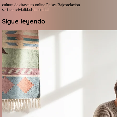
cultura de citas
citas online Países Bajos
relación
seria
convivialidad
sinceridad
Sigue leyendo