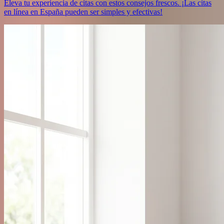
Eleva tu experiencia de citas con estos consejos frescos. ¡Las citas
en línea en España pueden ser simples y efectivas!