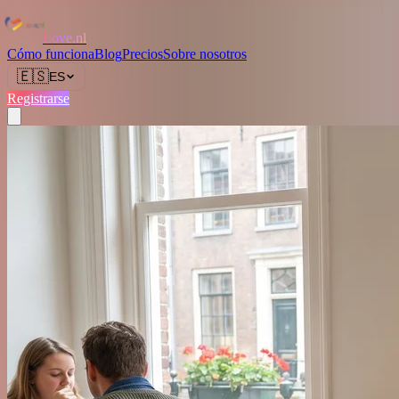
Love.nl
Cómo funciona
Blog
Precios
Sobre nosotros
🇪🇸
ES
Registrarse