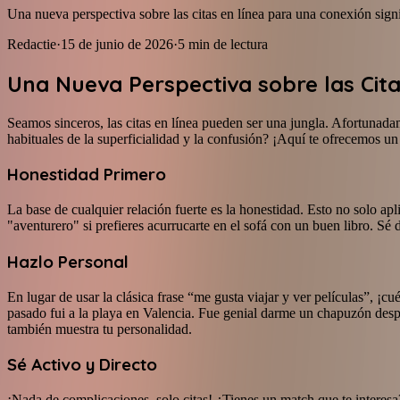
Una nueva perspectiva sobre las citas en línea para una conexión signi
Redactie
·
15 de junio de 2026
·
5
min de lectura
Una Nueva Perspectiva sobre las Cita
Seamos sinceros, las citas en línea pueden ser una jungla. Afortunad
habituales de la superficialidad y la confusión? ¡Aquí te ofrecemos u
Honestidad Primero
La base de cualquier relación fuerte es la honestidad. Esto no solo apl
"aventurero" si prefieres acurrucarte en el sofá con un buen libro. Sé
Hazlo Personal
En lugar de usar la clásica frase “me gusta viajar y ver películas”, ¡c
pasado fui a la playa en Valencia. Fue genial darme un chapuzón despu
también muestra tu personalidad.
Sé Activo y Directo
¡Nada de complicaciones, solo citas! ¿Tienes un match que te interes