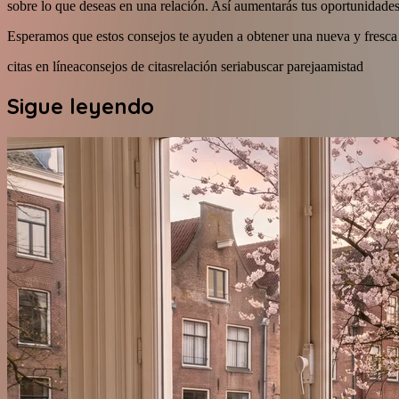
sobre lo que deseas en una relación. Así aumentarás tus oportunidades
Esperamos que estos consejos te ayuden a obtener una nueva y fresca 
citas en línea
consejos de citas
relación seria
buscar pareja
amistad
Sigue leyendo