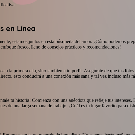
ficativa
s en Línea
amente, estamos juntos en esta búsqueda del amor. ¿Cómo podemos prepa
n enfoque fresco, lleno de consejos prácticos y recomendaciones!
ica a la primera cita, sino también a tu perfil. Asegúrate de que tus foto
 directo, esto conducirá a una conexión más sana y tal vez incluso más rá
uéntale tu historia! Comienza con una anécdota que refleje tus intereses.
és de una larga semana de trabajo. ¿Cuál es tu lugar favorito para dis
a? Entonces envía un mensaje de inmediato. No esperes hasta mañana, es