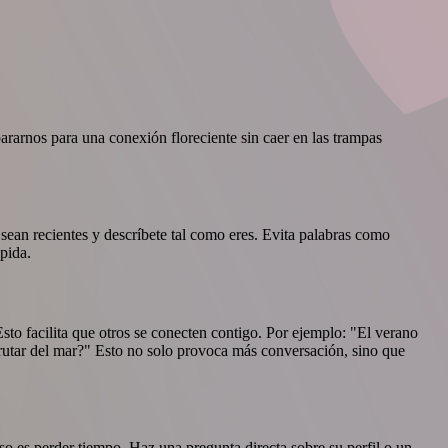
rarnos para una conexión floreciente sin caer en las trampas
s sean recientes y descríbete tal como eres. Evita palabras como
pida.
 Esto facilita que otros se conecten contigo. Por ejemplo: "El verano
frutar del mar?" Esto no solo provoca más conversación, sino que
o es perder tiempo. Haz una pregunta directa sobre su perfil o un