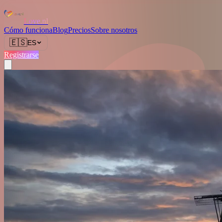
Love.nl
Cómo funciona
Blog
Precios
Sobre nosotros
🇪🇸
ES
Registrarse