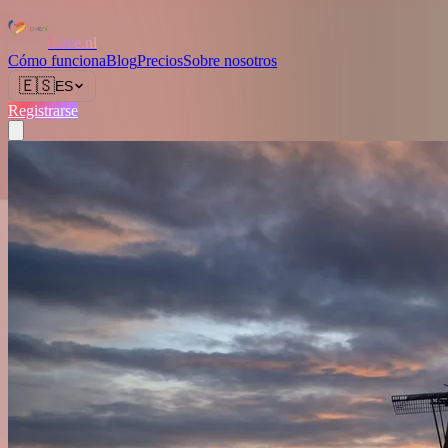
Love.nl
Cómo funciona
Blog
Precios
Sobre nosotros
🇪🇸
ES
Registrarse