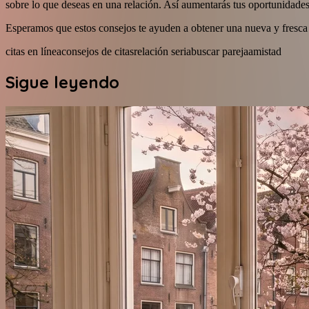
sobre lo que deseas en una relación. Así aumentarás tus oportunidades
Esperamos que estos consejos te ayuden a obtener una nueva y fresca 
citas en línea
consejos de citas
relación seria
buscar pareja
amistad
Sigue leyendo