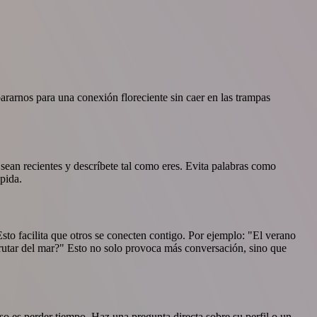
rarnos para una conexión floreciente sin caer en las trampas
s sean recientes y descríbete tal como eres. Evita palabras como
pida.
 Esto facilita que otros se conecten contigo. Por ejemplo: "El verano
frutar del mar?" Esto no solo provoca más conversación, sino que
o es perder tiempo. Haz una pregunta directa sobre su perfil o un