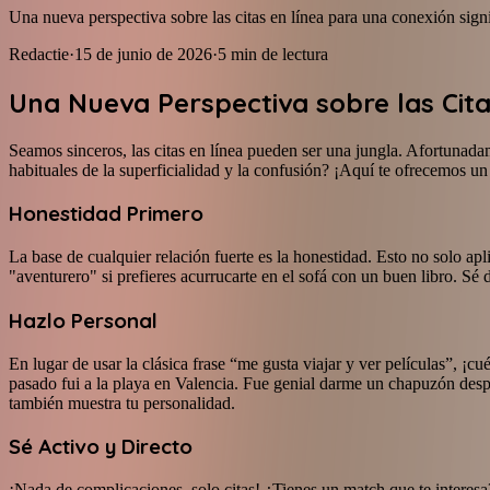
Una nueva perspectiva sobre las citas en línea para una conexión signi
Redactie
·
15 de junio de 2026
·
5
min de lectura
Una Nueva Perspectiva sobre las Cita
Seamos sinceros, las citas en línea pueden ser una jungla. Afortunad
habituales de la superficialidad y la confusión? ¡Aquí te ofrecemos u
Honestidad Primero
La base de cualquier relación fuerte es la honestidad. Esto no solo apl
"aventurero" si prefieres acurrucarte en el sofá con un buen libro. Sé
Hazlo Personal
En lugar de usar la clásica frase “me gusta viajar y ver películas”, ¡c
pasado fui a la playa en Valencia. Fue genial darme un chapuzón despu
también muestra tu personalidad.
Sé Activo y Directo
¡Nada de complicaciones, solo citas! ¿Tienes un match que te interes