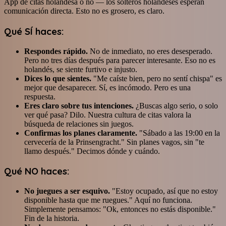
App de citas holandesa o no — los solteros holandeses esperan
comunicación directa. Esto no es grosero, es claro.
Qué SÍ haces:
Respondes rápido.
No de inmediato, no eres desesperado.
Pero no tres días después para parecer interesante. Eso no es
holandés, se siente furtivo e injusto.
Dices lo que sientes.
"Me caíste bien, pero no sentí chispa" es
mejor que desaparecer. Sí, es incómodo. Pero es una
respuesta.
Eres claro sobre tus intenciones.
¿Buscas algo serio, o solo
ver qué pasa? Dilo. Nuestra cultura de citas valora la
búsqueda de relaciones sin juegos.
Confirmas los planes claramente.
"Sábado a las 19:00 en la
cervecería de la Prinsengracht." Sin planes vagos, sin "te
llamo después." Decimos dónde y cuándo.
Qué NO haces:
No juegues a ser esquivo.
"Estoy ocupado, así que no estoy
disponible hasta que me ruegues." Aquí no funciona.
Simplemente pensamos: "Ok, entonces no estás disponible."
Fin de la historia.