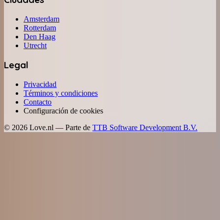
Amsterdam
Rotterdam
Den Haag
Utrecht
Legal
Privacidad
Términos y condiciones
Contacto
Configuración de cookies
©
2026
Love.nl — Parte de
TTB Software Development B.V.