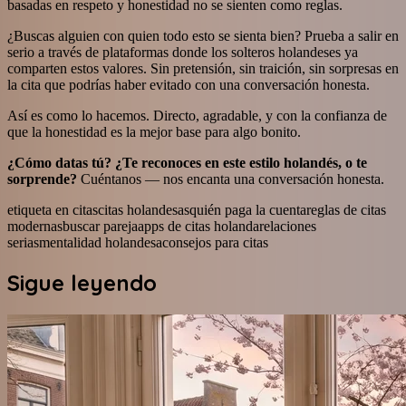
basadas en respeto y honestidad no se sienten como reglas.
¿Buscas alguien con quien todo esto se sienta bien? Prueba a salir en
serio a través de plataformas donde los solteros holandeses ya
comparten estos valores. Sin pretensión, sin traición, sin sorpresas en
la cita que podrías haber evitado con una conversación honesta.
Así es como lo hacemos. Directo, agradable, y con la confianza de
que la honestidad es la mejor base para algo bonito.
¿Cómo datas tú? ¿Te reconoces en este estilo holandés, o te
sorprende?
Cuéntanos — nos encanta una conversación honesta.
etiqueta en citas
citas holandesas
quién paga la cuenta
reglas de citas
modernas
buscar pareja
apps de citas holanda
relaciones
serias
mentalidad holandesa
consejos para citas
Sigue leyendo