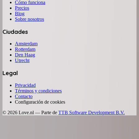
Cómo funciona
Precios
Blog
Sobre nosotros
Ciudades
Amsterdam
Rotterdam
Den Haag
Utrecht
Legal
Privacidad
Términos y condiciones
Contacto
Configuración de cookies
©
2026
Love.nl — Parte de
TTB Software Development B.V.