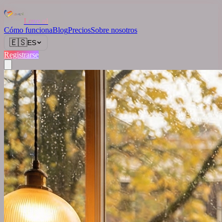
Love.nl
Cómo funciona
Blog
Precios
Sobre nosotros
🇪🇸
ES
Registrarse