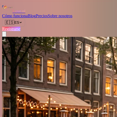
Love.nl
Cómo funciona
Blog
Precios
Sobre nosotros
🇪🇸
ES
Registrarse