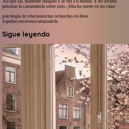
Así que sal, mantente relajado y sé fiel a ti mismo. Y no olvides
priorizar la camaradería sobre todo. ¡Mucha suerte en tus citas!
psicología de relaciones
citas serias
citas en línea
España
conexiones
camaradería
Sigue leyendo