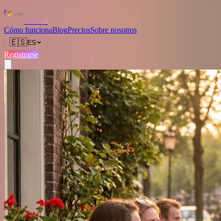
Love.nl
Cómo funciona
Blog
Precios
Sobre nosotros
🇪🇸
ES
Registrarse