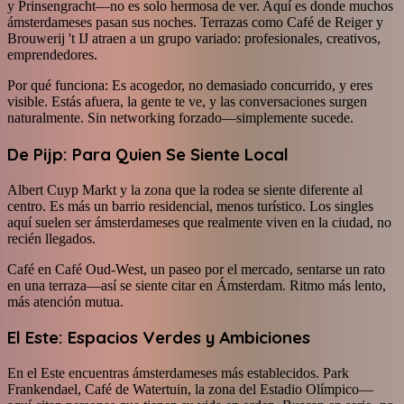
y Prinsengracht—no es solo hermosa de ver. Aquí es donde muchos
ámsterdameses pasan sus noches. Terrazas como Café de Reiger y
Brouwerij 't IJ atraen a un grupo variado: profesionales, creativos,
emprendedores.
Por qué funciona: Es acogedor, no demasiado concurrido, y eres
visible. Estás afuera, la gente te ve, y las conversaciones surgen
naturalmente. Sin networking forzado—simplemente sucede.
De Pijp: Para Quien Se Siente Local
Albert Cuyp Markt y la zona que la rodea se siente diferente al
centro. Es más un barrio residencial, menos turístico. Los singles
aquí suelen ser ámsterdameses que realmente viven en la ciudad, no
recién llegados.
Café en Café Oud-West, un paseo por el mercado, sentarse un rato
en una terraza—así se siente citar en Ámsterdam. Ritmo más lento,
más atención mutua.
El Este: Espacios Verdes y Ambiciones
En el Este encuentras ámsterdameses más establecidos. Park
Frankendael, Café de Watertuin, la zona del Estadio Olímpico—