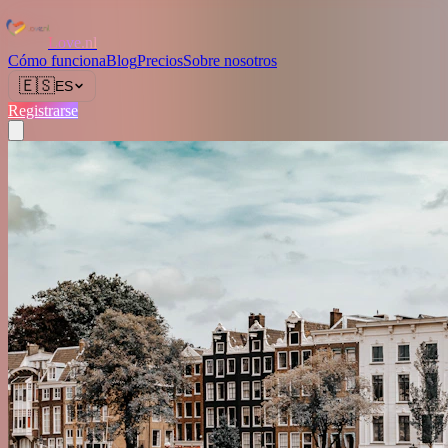
Love.nl
Cómo funciona
Blog
Precios
Sobre nosotros
🇪🇸
ES
Registrarse