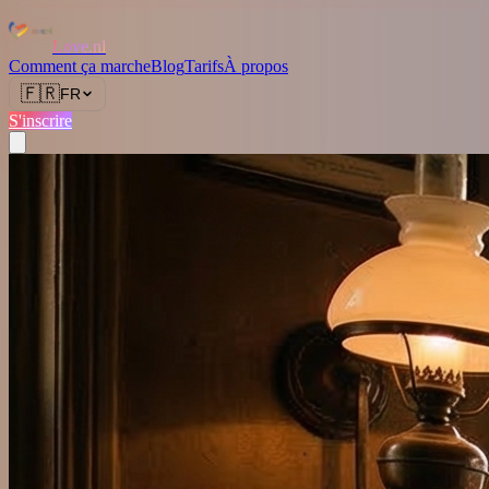
Love.nl
Comment ça marche
Blog
Tarifs
À propos
🇫🇷
FR
S'inscrire