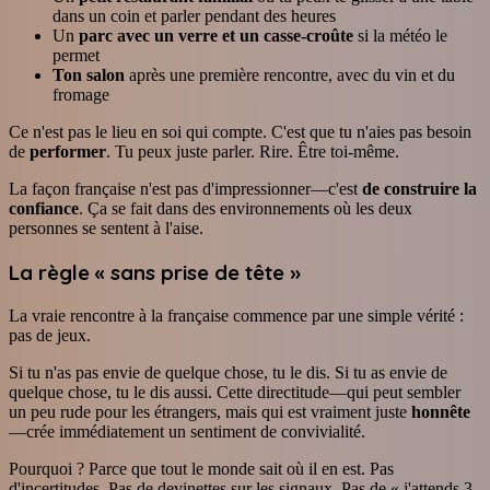
dans un coin et parler pendant des heures
Un
parc avec un verre et un casse-croûte
si la météo le
permet
Ton salon
après une première rencontre, avec du vin et du
fromage
Ce n'est pas le lieu en soi qui compte. C'est que tu n'aies pas besoin
de
performer
. Tu peux juste parler. Rire. Être toi-même.
La façon française n'est pas d'impressionner—c'est
de construire la
confiance
. Ça se fait dans des environnements où les deux
personnes se sentent à l'aise.
La règle « sans prise de tête »
La vraie rencontre à la française commence par une simple vérité :
pas de jeux.
Si tu n'as pas envie de quelque chose, tu le dis. Si tu as envie de
quelque chose, tu le dis aussi. Cette directitude—qui peut sembler
un peu rude pour les étrangers, mais qui est vraiment juste
honnête
—crée immédiatement un sentiment de convivialité.
Pourquoi ? Parce que tout le monde sait où il en est. Pas
d'incertitudes. Pas de devinettes sur les signaux. Pas de « j'attends 3