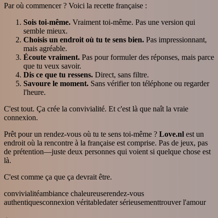
Par où commencer ? Voici la recette française :
Sois toi-même.
Vraiment toi-même. Pas une version qui
semble mieux.
Choisis un endroit où tu te sens bien.
Pas impressionnant,
mais agréable.
Écoute vraiment.
Pas pour formuler des réponses, mais parce
que tu veux savoir.
Dis ce que tu ressens.
Direct, sans filtre.
Savoure le moment.
Sans vérifier ton téléphone ou regarder
l'heure.
C'est tout. Ça crée la convivialité. Et c'est là que naît la vraie
connexion.
Prêt pour un rendez-vous où tu te sens toi-même ?
Love.nl
est un
endroit où la rencontre à la française est comprise. Pas de jeux, pas
de prétention—juste deux personnes qui voient si quelque chose est
là.
C'est comme ça que ça devrait être.
convivialité
ambiance chaleureuse
rendez-vous
authentiques
connexion véritable
dater sérieusement
trouver l'amour