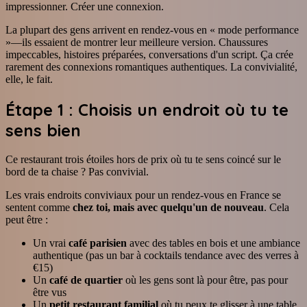
impressionner. Créer une connexion.
La plupart des gens arrivent en rendez-vous en « mode performance
»—ils essaient de montrer leur meilleure version. Chaussures
impeccables, histoires préparées, conversations d'un script. Ça crée
rarement des connexions romantiques authentiques. La convivialité,
elle, le fait.
Étape 1 : Choisis un endroit où tu te
sens bien
Ce restaurant trois étoiles hors de prix où tu te sens coincé sur le
bord de ta chaise ? Pas convivial.
Les vrais endroits conviviaux pour un rendez-vous en France se
sentent comme
chez toi, mais avec quelqu'un de nouveau
. Cela
peut être :
Un vrai
café parisien
avec des tables en bois et une ambiance
authentique (pas un bar à cocktails tendance avec des verres à
€15)
Un
café de quartier
où les gens sont là pour être, pas pour
être vus
Un
petit restaurant familial
où tu peux te glisser à une table