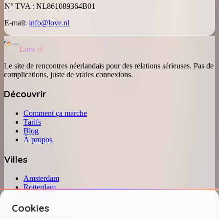
N° TVA : NL861089364B01
E-mail:
info@love.nl
Love.nl
Le site de rencontres néerlandais pour des relations sérieuses. Pas de
complications, juste de vraies connexions.
Découvrir
Comment ça marche
Tarifs
Blog
À propos
Villes
Amsterdam
Rotterdam
Den Haag
Utrecht
Cookies