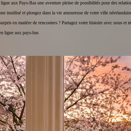
n ligne aux Pays-Bas une aventure pleine de possibilités pour des relatio
ne inutilisé et plongez dans la vie amoureuse de votre ville néerlandaise
pris en matière de rencontres ? Partagez votre histoire avec nous et ins
en ligne aux pays-bas