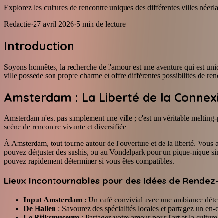
Explorez les cultures de rencontre uniques des différentes villes néerl
Redactie
·
27 avril 2026
·
5
min de lecture
Introduction
Soyons honnêtes, la recherche de l'amour est une aventure qui est u
ville possède son propre charme et offre différentes possibilités de re
Amsterdam : La Liberté de la Connex
Amsterdam n'est pas simplement une ville ; c'est un véritable meltin
scène de rencontre vivante et diversifiée.
À Amsterdam, tout tourne autour de l'ouverture et de la liberté. Vous 
pouvez déguster des sushis, ou au Vondelpark pour un pique-nique simpl
pouvez rapidement déterminer si vous êtes compatibles.
Lieux Incontournables pour des Idées de Rendez
Input Amsterdam
: Un café convivial avec une ambiance déte
De Hallen
: Savourez des spécialités locales et partagez un en-
Le Rijksmuseum
: Partagez votre amour pour l'art et la cultu