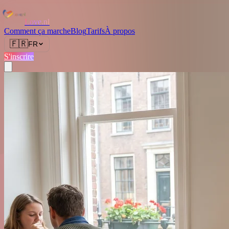
Love.nl
Comment ça marche
Blog
Tarifs
À propos
🇫🇷
FR
S'inscrire