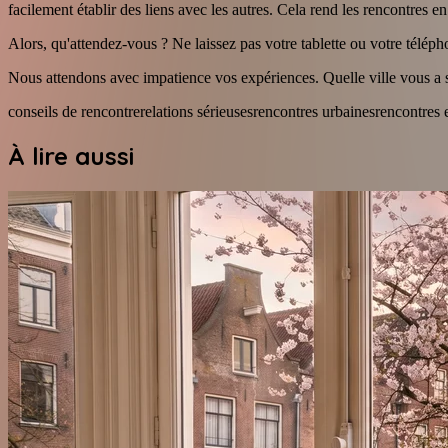
facilement établir des liens avec les autres. Cela rend les rencontres e
Alors, qu'attendez-vous ? Ne laissez pas votre tablette ou votre télépho
Nous attendons avec impatience vos expériences. Quelle ville vous a sur
conseils de rencontre
relations sérieuses
rencontres urbaines
rencontres 
À lire aussi