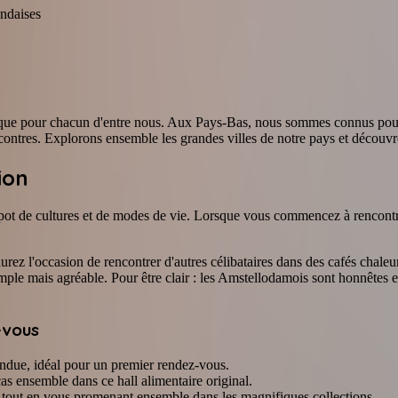
andaises
nique pour chacun d'entre nous. Aux Pays-Bas, nous sommes connus pour
ncontres. Explorons ensemble les grandes villes de notre pays et découvro
ion
g-pot de cultures et de modes de vie. Lorsque vous commencez à rencont
aurez l'occasion de rencontrer d'autres célibataires dans des cafés cha
e mais agréable. Pour être clair : les Amstellodamois sont honnêtes et 
-vous
ndue, idéal pour un premier rendez-vous.
cas ensemble dans ce hall alimentaire original.
re tout en vous promenant ensemble dans les magnifiques collections.