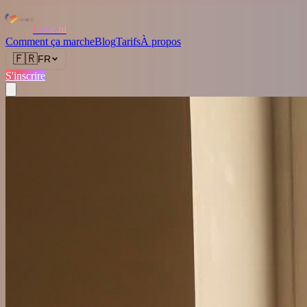
Love.nl
Comment ça marche
Blog
Tarifs
À propos
🇫🇷
FR
S'inscrire