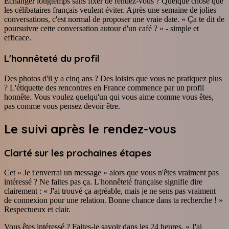
Échanger longtemps sans fixer de rendez-vous ? Quelque chose que
les célibataires français veulent éviter. Après une semaine de jolies
conversations, c'est normal de proposer une vraie date. « Ça te dit de
poursuivre cette conversation autour d'un café ? » - simple et
efficace.
L'honnêteté du profil
Des photos d'il y a cinq ans ? Des loisirs que vous ne pratiquez plus
? L'étiquette des rencontres en France commence par un profil
honnête. Vous voulez quelqu'un qui vous aime comme vous êtes,
pas comme vous pensez devoir être.
Le suivi après le rendez-vous
Clarté sur les prochaines étapes
Cet « Je t'enverrai un message » alors que vous n'êtes vraiment pas
intéressé ? Ne faites pas ça. L'honnêteté française signifie dire
clairement : « J'ai trouvé ça agréable, mais je ne sens pas vraiment
de connexion pour une relation. Bonne chance dans ta recherche ! »
Respectueux et clair.
Vous êtes intéressé ? Faites-le savoir dans les 24 heures. « J'ai