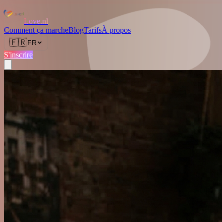
Love.nl
Comment ça marche
Blog
Tarifs
À propos
🇫🇷
FR
S'inscrire