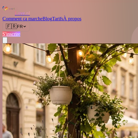
Love.nl
Comment ça marche
Blog
Tarifs
À propos
🇫🇷
FR
S'inscrire