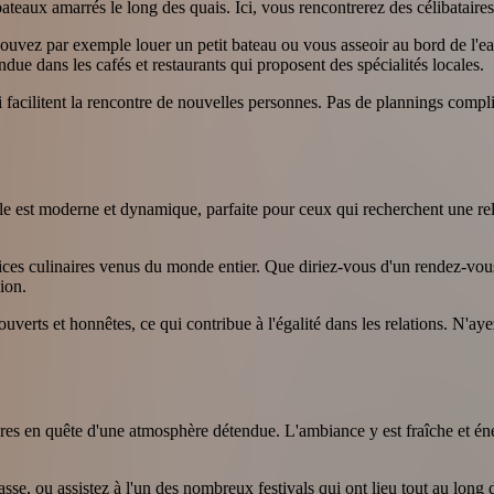
s bateaux amarrés le long des quais. Ici, vous rencontrerez des célibatair
vez par exemple louer un petit bateau ou vous asseoir au bord de l'ea
ue dans les cafés et restaurants qui proposent des spécialités locales.
 facilitent la rencontre de nouvelles personnes. Pas de plannings compli
ille est moderne et dynamique, parfaite pour ceux qui recherchent une r
lices culinaires venus du monde entier. Que diriez-vous d'un rendez-vo
ion.
uverts et honnêtes, ce qui contribue à l'égalité dans les relations. N'
taires en quête d'une atmosphère détendue. L'ambiance y est fraîche et é
se, ou assistez à l'un des nombreux festivals qui ont lieu tout au long 