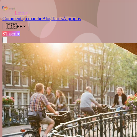
Love.nl
Comment ça marche
Blog
Tarifs
À propos
🇫🇷
FR
S'inscrire