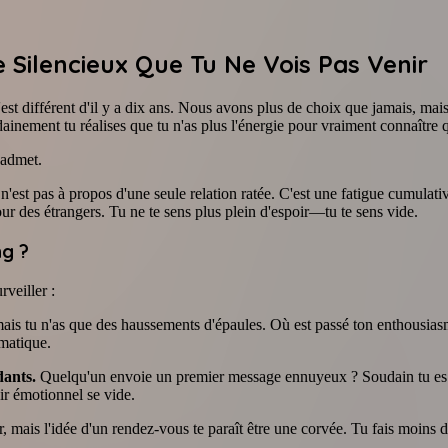
 Silencieux Que Tu Ne Vois Pas Venir
st différent d'il y a dix ans. Nous avons plus de choix que jamais, mai
udainement tu réalises que tu n'as plus l'énergie pour vraiment connaître 
l'admet.
st pas à propos d'une seule relation ratée. C'est une fatigue cumulative q
r des étrangers. Tu ne te sens plus plein d'espoir—tu te sens vide.
ng ?
veiller :
ais tu n'as que des haussements d'épaules. Où est passé ton enthousiasme
matique.
dants.
Quelqu'un envoie un premier message ennuyeux ? Soudain tu es b
ir émotionnel se vide.
r, mais l'idée d'un rendez-vous te paraît être une corvée. Tu fais moins d