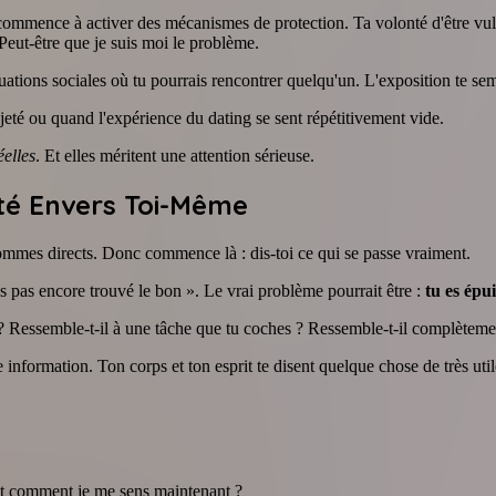
u commence à activer des mécanismes de protection. Ta volonté d'être 
Peut-être que je suis moi le problème.
tuations sociales où tu pourrais rencontrer quelqu'un. L'exposition te se
eté ou quand l'expérience du dating se sent répétitivement vide.
éelles
. Et elles méritent une attention sérieuse.
té Envers Toi-Même
mmes directs. Donc commence là : dis-toi ce qui se passe vraiment.
as pas encore trouvé le bon ». Le vrai problème pourrait être :
tu es épu
l ? Ressemble-t-il à une tâche que tu coches ? Ressemble-t-il complèteme
ormation. Ton corps et ton esprit te disent quelque chose de très util
et comment je me sens maintenant ?