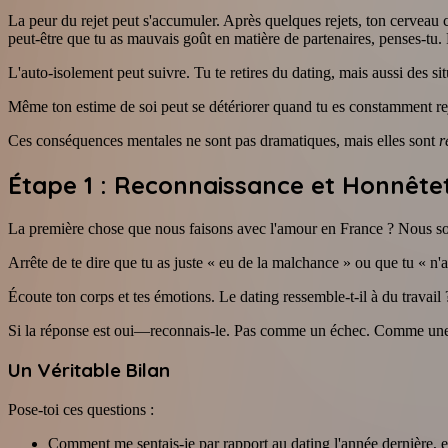
La peur du rejet peut s'accumuler. Après quelques rejets, ton cervea
peut-être que tu as mauvais goût en matière de partenaires, penses-tu. 
L'auto-isolement peut suivre. Tu te retires du dating, mais aussi des si
Même ton estime de soi peut se détériorer quand tu es constamment rej
Ces conséquences mentales ne sont pas dramatiques, mais elles sont
r
Étape 1 : Reconnaissance et Honnête
La première chose que nous faisons avec l'amour en France ? Nous so
Arrête de te dire que tu as juste « eu de la malchance » ou que tu « n'
Écoute ton corps et tes émotions. Le dating ressemble-t-il à du travai
Si la réponse est oui—reconnais-le. Pas comme un échec. Comme une inf
Un Véritable Bilan
Pose-toi ces questions :
Comment me sentais-je par rapport au dating l'année dernière, 