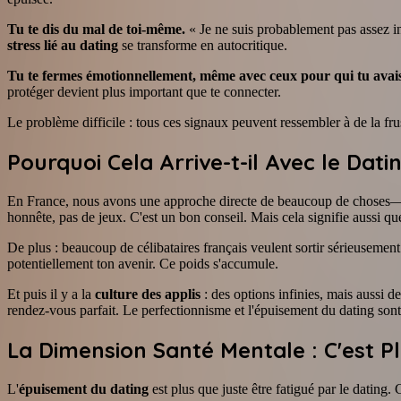
Tu te dis du mal de toi-même.
« Je ne suis probablement pas assez in
stress lié au dating
se transforme en autocritique.
Tu te fermes émotionnellement, même avec ceux pour qui tu avais 
protéger devient plus important que te connecter.
Le problème difficile : tous ces signaux peuvent ressembler à de la fr
Pourquoi Cela Arrive-t-il Avec le Dati
En France, nous avons une approche directe de beaucoup de choses—mai
honnête, pas de jeux. C'est un bon conseil. Mais cela signifie aussi qu
De plus : beaucoup de célibataires français veulent sortir sérieuseme
potentiellement ton avenir. Ce poids s'accumule.
Et puis il y a la
culture des applis
: des options infinies, mais aussi d
rendez-vous parfait. Le perfectionnisme et l'épuisement du dating sont
La Dimension Santé Mentale : C'est P
L'
épuisement du dating
est plus que juste être fatigué par le dating. 