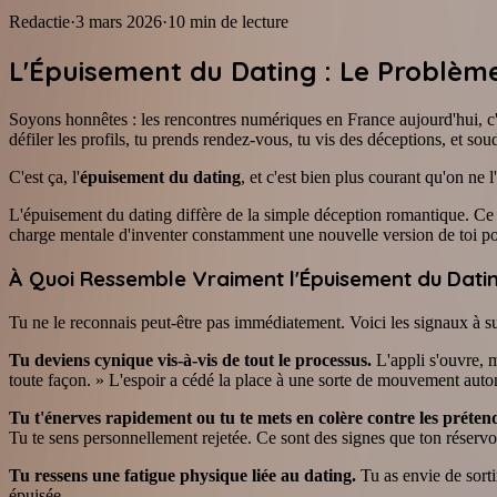
Redactie
·
3 mars 2026
·
10
min de lecture
L'Épuisement du Dating : Le Problème
Soyons honnêtes : les rencontres numériques en France aujourd'hui, c'e
défiler les profils, tu prends rendez-vous, tu vis des déceptions, et so
C'est ça, l'
épuisement du dating
, et c'est bien plus courant qu'on ne 
L'épuisement du dating diffère de la simple déception romantique. Ce n'e
charge mentale d'inventer constamment une nouvelle version de toi pou
À Quoi Ressemble Vraiment l'Épuisement du Dati
Tu ne le reconnais peut-être pas immédiatement. Voici les signaux à sur
Tu deviens cynique vis-à-vis de tout le processus.
L'appli s'ouvre, m
toute façon. » L'espoir a cédé la place à une sorte de mouvement auto
Tu t'énerves rapidement ou tu te mets en colère contre les préten
Tu te sens personnellement rejetée. Ce sont des signes que ton réservo
Tu ressens une fatigue physique liée au dating.
Tu as envie de sorti
épuisée.