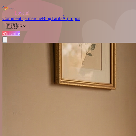
Love.nl
Comment ça marche
Blog
Tarifs
À propos
🇫🇷
FR
S'inscrire