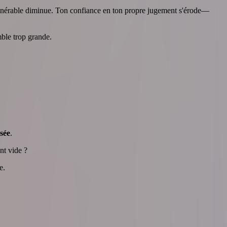
vulnérable diminue. Ton confiance en ton propre jugement s'érode—
mble trop grande.
isée
.
nt vide ?
e.