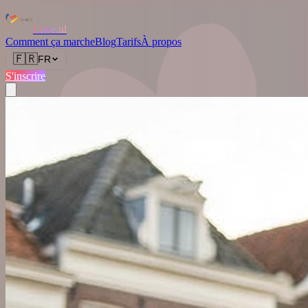
Love.nl
Comment ça marche
Blog
Tarifs
À propos
🇫🇷
FR
S'inscrire