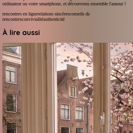
ordinateur ou votre smartphone, et découvrons ensemble l'amour !
rencontres en ligne
relations sincères
conseils de
rencontres
convivialité
authenticité
À lire aussi