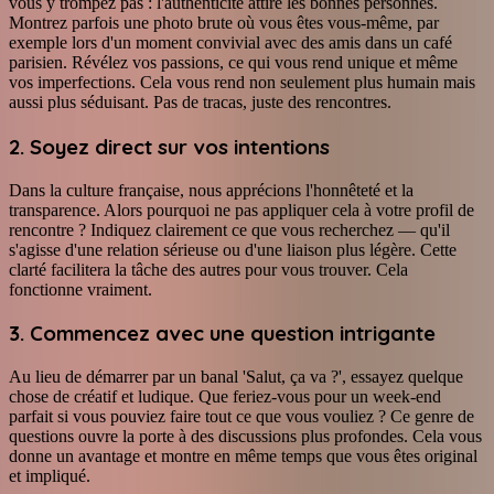
vous y trompez pas : l'authenticité attire les bonnes personnes.
Montrez parfois une photo brute où vous êtes vous-même, par
exemple lors d'un moment convivial avec des amis dans un café
parisien. Révélez vos passions, ce qui vous rend unique et même
vos imperfections. Cela vous rend non seulement plus humain mais
aussi plus séduisant. Pas de tracas, juste des rencontres.
2. Soyez direct sur vos intentions
Dans la culture française, nous apprécions l'honnêteté et la
transparence. Alors pourquoi ne pas appliquer cela à votre profil de
rencontre ? Indiquez clairement ce que vous recherchez — qu'il
s'agisse d'une relation sérieuse ou d'une liaison plus légère. Cette
clarté facilitera la tâche des autres pour vous trouver. Cela
fonctionne vraiment.
3. Commencez avec une question intrigante
Au lieu de démarrer par un banal 'Salut, ça va ?', essayez quelque
chose de créatif et ludique. Que feriez-vous pour un week-end
parfait si vous pouviez faire tout ce que vous vouliez ? Ce genre de
questions ouvre la porte à des discussions plus profondes. Cela vous
donne un avantage et montre en même temps que vous êtes original
et impliqué.