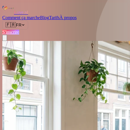
Love.nl
Comment ça marche
Blog
Tarifs
À propos
🇫🇷
FR
S'inscrire