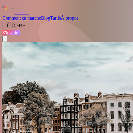
Love.nl
Comment ça marche
Blog
Tarifs
À propos
🇫🇷
FR
S'inscrire